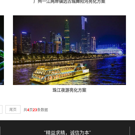
广州一江两岸镇远古城舞阳河亮化方案
珠江夜游亮化方案
尾页
共
4
页
23
条数据
"精益求精，诚信为本"